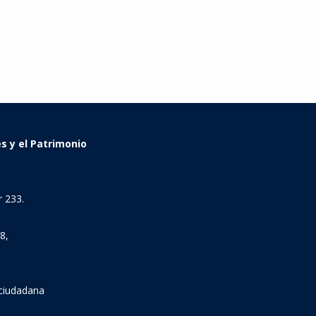
es y el Patrimonio
 233.
8,
 ciudadana