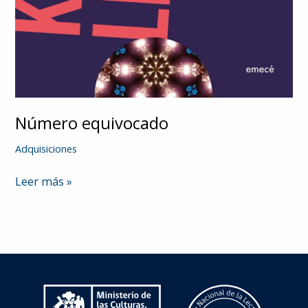
Número equivocado
Adquisiciones
Número
Leer más »
equivocado