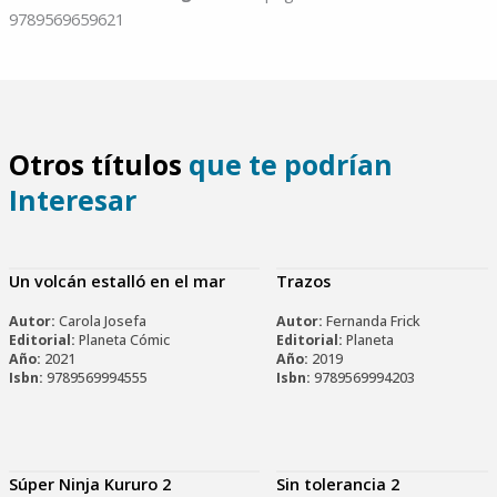
9789569659621
Otros títulos
que te podrían
Interesar
Un volcán estalló en el mar
Trazos
Autor:
Carola Josefa
Autor:
Fernanda Frick
Editorial:
Planeta Cómic
Editorial:
Planeta
Año:
2021
Año:
2019
Isbn:
9789569994555
Isbn:
9789569994203
Súper Ninja Kururo 2
Sin tolerancia 2