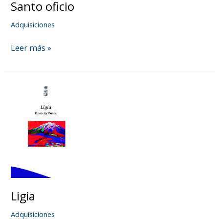
Santo oficio
Adquisiciones
Santo
Leer más »
oficio
Ligia
Adquisiciones