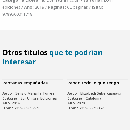
Categoría Literaria:
Literatura ficción /
Editorial:
Lom
ediciones /
Año:
2019 /
Páginas:
62 páginas /
ISBN:
9789560011718
Otros títulos
que te podrían
Interesar
Ventanas empañadas
Vendo todo lo que tengo
Autor:
Sergio Mansilla Torres
Autor:
Elizabeth Subercaseaux
Editorial:
Sur Umbral Ediciones
Editorial:
Catalonia
Año:
2018
Año:
2020
Isbn:
9789560905734
Isbn:
9789563248067