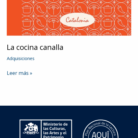
La cocina canalla
Adquisiciones
La
Leer más »
cocina
canalla