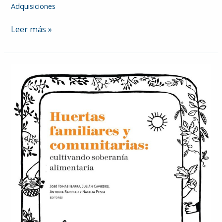
Adquisiciones
El
Leer más »
universo
en
expansión