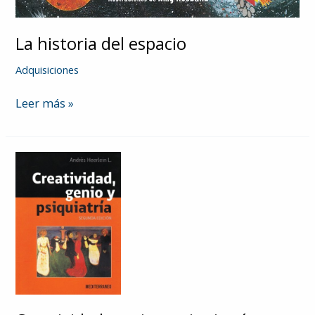
La historia del espacio
Adquisiciones
La
Leer más »
historia
del
espacio