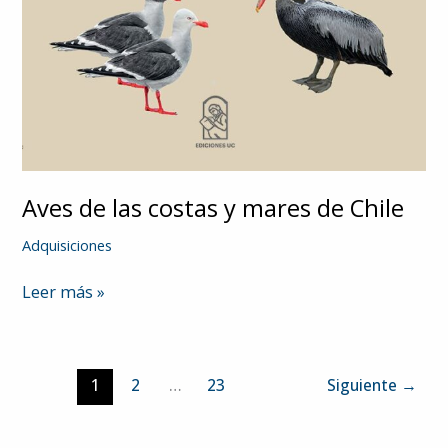
Aves de las costas y mares de Chile
Adquisiciones
Aves
Leer más »
de
las
costas
1
2
…
23
Siguiente
→
y
mares
de