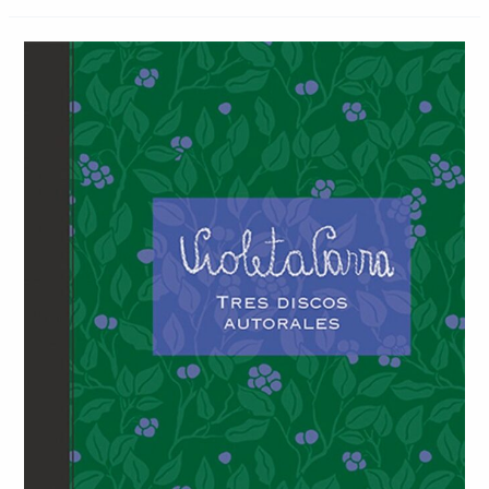
y
comunitarias:
cultivando
soberanía
alimentaria