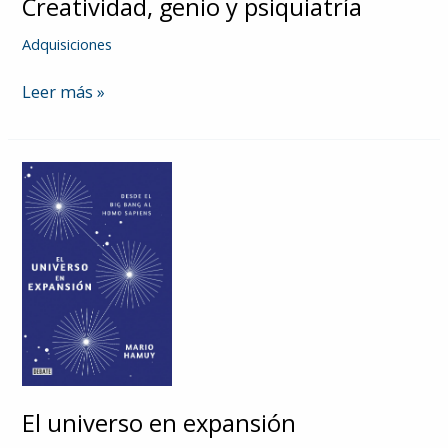
Creatividad, genio y psiquiatría
Adquisiciones
Creatividad,
Leer más »
genio
y
psiquiatría
El universo en expansión