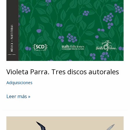
Violeta Parra. Tres discos autorales
Adquisiciones
Violeta
Leer más »
Parra.
Tres
discos
autorales