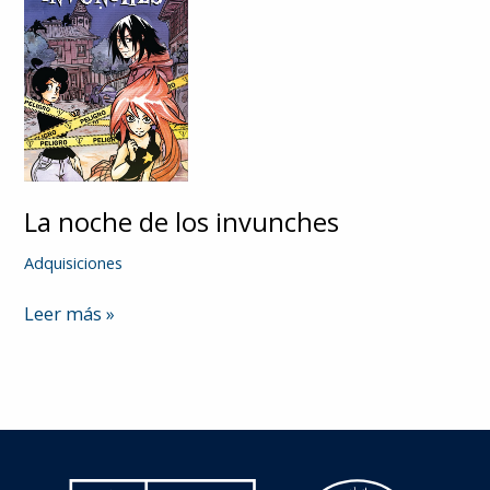
La noche de los invunches
Adquisiciones
La
Leer más »
noche
de
los
invunches