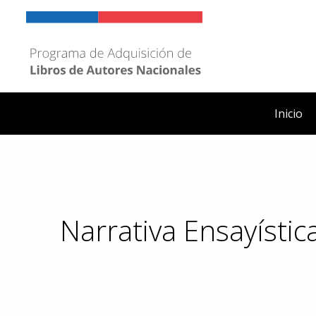
Ir
al
contenido
Inicio
Narrativa Ensayístic