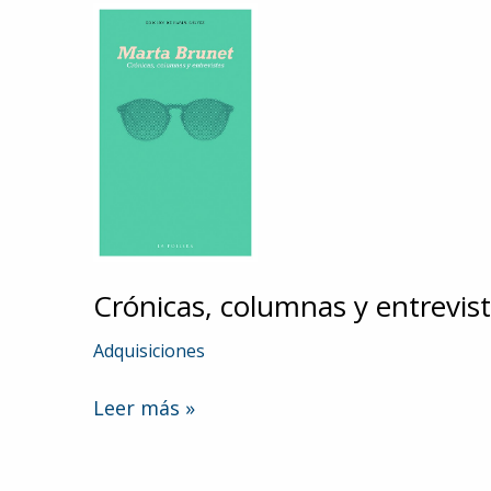
Crónicas, columnas y entrevis
Adquisiciones
Crónicas,
Leer más »
columnas
y