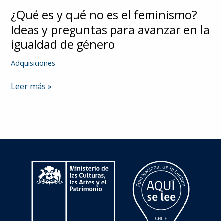
¿Qué es y qué no es el feminismo?
Ideas y preguntas para avanzar en la
igualdad de género
Adquisiciones
¿Qué
Leer más »
es
y
qué
no
es
el
feminismo?
Ideas
y
preguntas
para