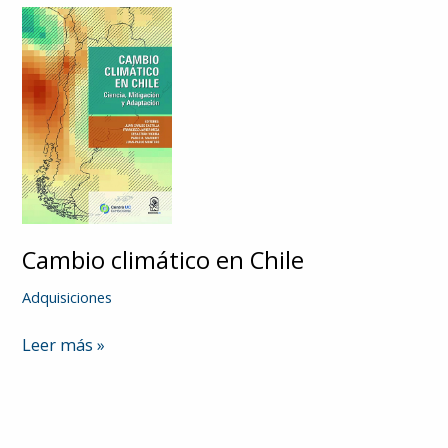
Cambio climático en Chile
Adquisiciones
Cambio
Leer más »
climático
en
Chile