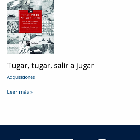
Tugar, tugar, salir a jugar
Adquisiciones
Tugar,
Leer más »
tugar,
salir
a
jugar