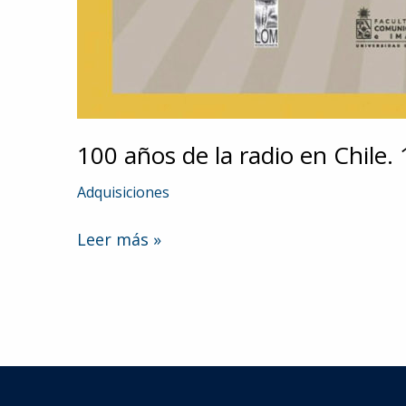
100 años de la radio en Chile.
Adquisiciones
100
Leer más »
años
de
la
radio
en
Chile.
1922