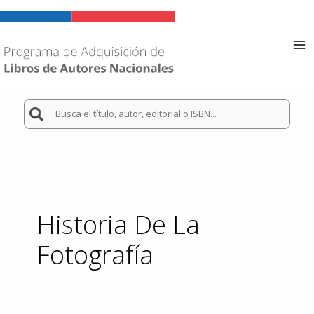
Ir
al
contenido
Ma
Me
Buscar
por:
Historia De La
Fotografía