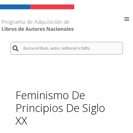
Ir
al
contenido
Ma
Me
Buscar
por:
Feminismo De
Principios De Siglo
XX