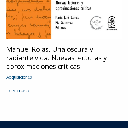
Manuel Rojas. Una oscura y
radiante vida. Nuevas lecturas y
aproximaciones críticas
Adquisiciones
Manuel
Leer más »
Rojas.
Una
oscura
y
radiante