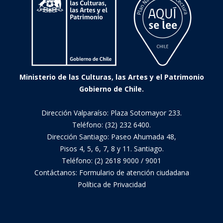
ser
la
mejor
versión
de
ti
Ministerio de las Culturas, las Artes y el Patrimonio
en
Gobierno de Chile.
la
red!
Dirección Valparaíso: Plaza Sotomayor 233.
Teléfono: (32) 232 6400.
Dirección Santiago: Paseo Ahumada 48,
Pisos 4, 5, 6, 7, 8 y 11. Santiago.
Teléfono: (2) 2618 9000 / 9001
Contáctanos:
Formulario de atención ciudadana
Política de Privacidad