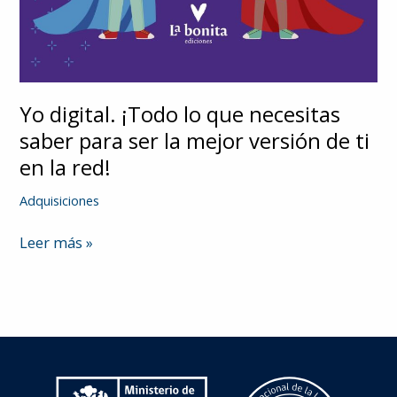
Yo digital. ¡Todo lo que necesitas
saber para ser la mejor versión de ti
en la red!
Adquisiciones
Yo
Leer más »
digital.
¡Todo
lo
que
necesitas
saber
para