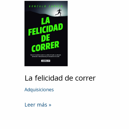
La felicidad de correr
Adquisiciones
La
Leer más »
felicidad
de
correr