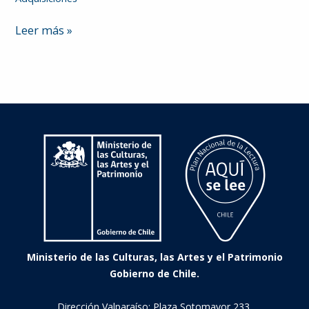
Mi
Leer más »
monstruo
y
yo
Ministerio de las Culturas, las Artes y el Patrimonio
Gobierno de Chile.
Dirección Valparaíso: Plaza Sotomayor 233.