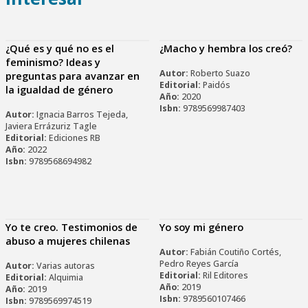
¿Qué es y qué no es el
¿Macho y hembra los creó?
feminismo? Ideas y
Autor:
Roberto Suazo
preguntas para avanzar en
Editorial:
Paidós
la igualdad de género
Año:
2020
Isbn:
9789569987403
Autor:
Ignacia Barros Tejeda,
Javiera Errázuriz Tagle
Editorial:
Ediciones RB
Año:
2022
Isbn:
9789568694982
Yo te creo. Testimonios de
Yo soy mi género
abuso a mujeres chilenas
Autor:
Fabián Coutiño Cortés,
Pedro Reyes García
Autor:
Varias autoras
Editorial:
Ril Editores
Editorial:
Alquimia
Año:
2019
Año:
2019
Isbn:
9789560107466
Isbn:
9789569974519