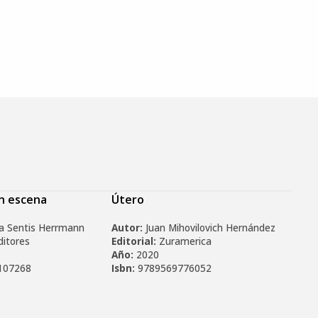
en escena
Útero
a Sentis Herrmann
Autor:
Juan Mihovilovich Hernández
ditores
Editorial:
Zuramerica
Año:
2020
107268
Isbn:
9789569776052