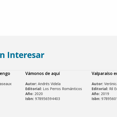
n Interesar
tengo
Vámonos de aquí
Valparaíso 
caseaux
Autor:
Andrés Videla
Autor:
Verónic
Editorial:
Los Perros Románticos
Editorial:
Ril E
Año:
2020
Año:
2019
Isbn:
978956594403
Isbn:
9789560