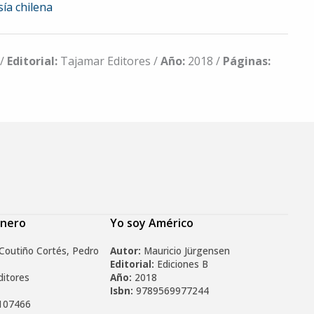
ía chilena
 /
Editorial:
Tajamar Editores /
Año:
2018 /
Páginas:
énero
Yo soy Américo
Coutiño Cortés, Pedro
Autor:
Mauricio Jürgensen
Editorial:
Ediciones B
ditores
Año:
2018
Isbn:
9789569977244
107466