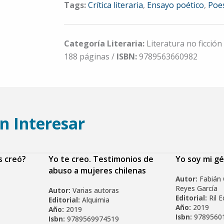
Tags:
Crítica literaria
,
Ensayo poético
,
Poes
Categoría Literaria:
Literatura no ficción
188 páginas /
ISBN:
9789563660982
n Interesar
s creó?
Yo te creo. Testimonios de
Yo soy mi g
abuso a mujeres chilenas
Autor:
Fabián 
Reyes García
Autor:
Varias autoras
Editorial:
Ril E
Editorial:
Alquimia
Año:
2019
Año:
2019
Isbn:
9789560
Isbn:
9789569974519