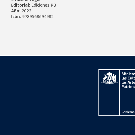
Editorial:
Ediciones RB
Año:
2022
Isbn:
9789568694982