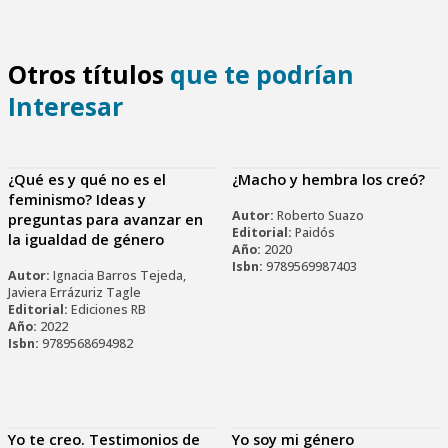
Otros títulos
que te podrían
Interesar
¿Qué es y qué no es el
¿Macho y hembra los creó?
feminismo? Ideas y
Autor:
Roberto Suazo
preguntas para avanzar en
Editorial:
Paidós
la igualdad de género
Año:
2020
Isbn:
9789569987403
Autor:
Ignacia Barros Tejeda,
Javiera Errázuriz Tagle
Editorial:
Ediciones RB
Año:
2022
Isbn:
9789568694982
Yo te creo. Testimonios de
Yo soy mi género