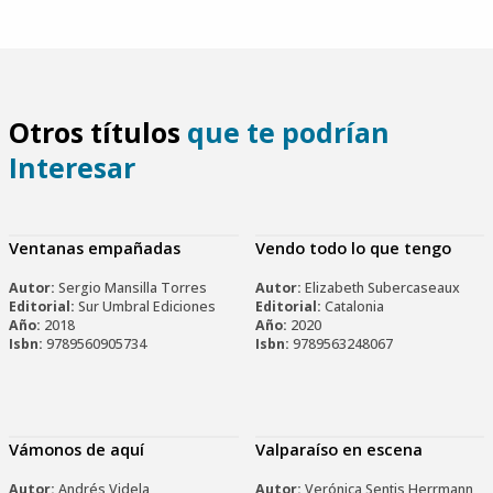
Otros títulos
que te podrían
Interesar
Ventanas empañadas
Vendo todo lo que tengo
Autor:
Sergio Mansilla Torres
Autor:
Elizabeth Subercaseaux
Editorial:
Sur Umbral Ediciones
Editorial:
Catalonia
Año:
2018
Año:
2020
Isbn:
9789560905734
Isbn:
9789563248067
Vámonos de aquí
Valparaíso en escena
Autor:
Andrés Videla
Autor:
Verónica Sentis Herrmann