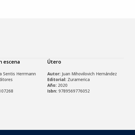
en escena
Útero
a Sentis Herrmann
Autor:
Juan Mihovilovich Hernández
ditores
Editorial:
Zuramerica
Año:
2020
107268
Isbn:
9789569776052