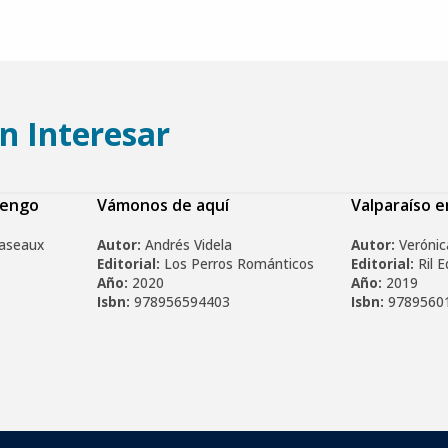
n Interesar
tengo
Vámonos de aquí
Valparaíso 
caseaux
Autor:
Andrés Videla
Autor:
Verónic
Editorial:
Los Perros Románticos
Editorial:
Ril E
Año:
2020
Año:
2019
Isbn:
978956594403
Isbn:
9789560