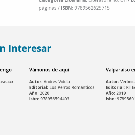
Categoría Literaria:
Literatura ficción /
E
páginas /
ISBN:
9789562625715
n Interesar
tengo
Vámonos de aquí
Valparaíso 
caseaux
Autor:
Andrés Videla
Autor:
Verónic
Editorial:
Los Perros Románticos
Editorial:
Ril E
Año:
2020
Año:
2019
Isbn:
978956594403
Isbn:
9789560