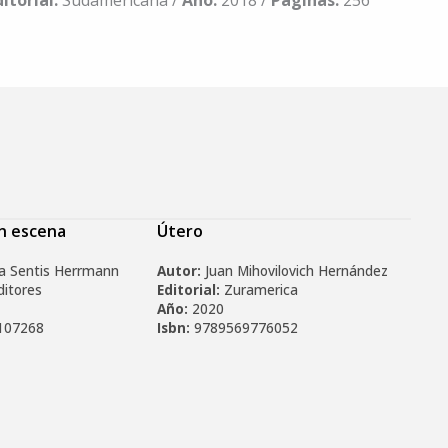
ditorial:
Sudamericana /
Año:
2018 /
Páginas:
256
en escena
Útero
a Sentis Herrmann
Autor:
Juan Mihovilovich Hernández
ditores
Editorial:
Zuramerica
Año:
2020
107268
Isbn:
9789569776052