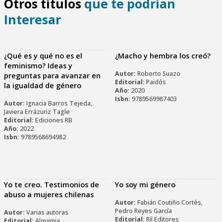
Otros títulos
que te podrían
Interesar
¿Qué es y qué no es el
¿Macho y hembra los creó?
feminismo? Ideas y
Autor:
Roberto Suazo
preguntas para avanzar en
Editorial:
Paidós
la igualdad de género
Año:
2020
Isbn:
9789569987403
Autor:
Ignacia Barros Tejeda,
Javiera Errázuriz Tagle
Editorial:
Ediciones RB
Año:
2022
Isbn:
9789568694982
Yo te creo. Testimonios de
Yo soy mi género
abuso a mujeres chilenas
Autor:
Fabián Coutiño Cortés,
Pedro Reyes García
Autor:
Varias autoras
Editorial:
Ril Editores
Editorial:
Alquimia