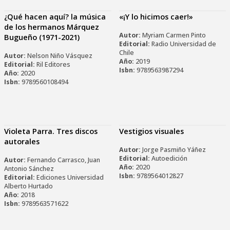
¿Qué hacen aquí? la música
«¡Y lo hicimos caer!»
de los hermanos Márquez
Autor:
Myriam Carmen Pinto
Bugueño (1971-2021)
Editorial:
Radio Universidad de
Chile
Autor:
Nelson Niño Vásquez
Año:
2019
Editorial:
Ril Editores
Isbn:
9789563987294
Año:
2020
Isbn:
9789560108494
Violeta Parra. Tres discos
Vestigios visuales
autorales
Autor:
Jorge Pasmiño Yáñez
Editorial:
Autoedición
Autor:
Fernando Carrasco, Juan
Año:
2020
Antonio Sánchez
Isbn:
9789564012827
Editorial:
Ediciones Universidad
Alberto Hurtado
Año:
2018
Isbn:
9789563571622