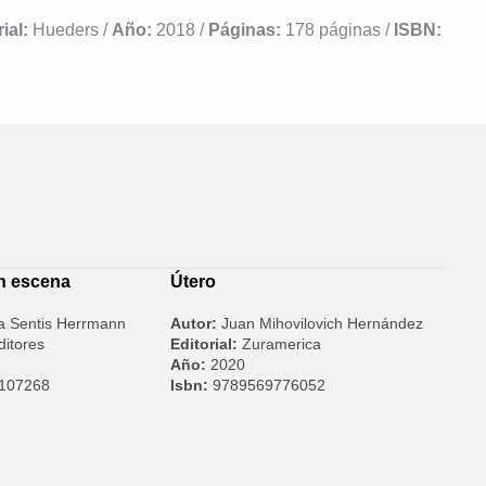
ial:
Hueders /
Año:
2018 /
Páginas:
178 páginas /
ISBN:
en escena
Útero
a Sentis Herrmann
Autor:
Juan Mihovilovich Hernández
ditores
Editorial:
Zuramerica
Año:
2020
107268
Isbn:
9789569776052