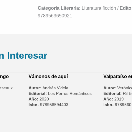
Categoría Literaria:
Literatura ficción /
Editor
9789563650921
n Interesar
engo
Vámonos de aquí
Valparaíso 
caseaux
Autor:
Andrés Videla
Autor:
Verónic
Editorial:
Los Perros Románticos
Editorial:
Ril E
Año:
2020
Año:
2019
Isbn:
978956594403
Isbn:
9789560