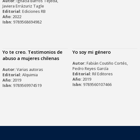
Autor:
Ignacia Barros Tejeda,
Javiera Errázuriz Tagle
Editorial:
Ediciones RB
Año:
2022
Isbn:
9789568694982
Yo te creo. Testimonios de
Yo soy mi género
abuso a mujeres chilenas
Autor:
Fabián Coutiño Cortés,
Pedro Reyes García
Autor:
Varias autoras
Editorial:
Ril Editores
Editorial:
Alquimia
Año:
2019
Año:
2019
Isbn:
9789560107466
Isbn:
9789569974519