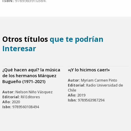
ISBN:
9789563910384
Otros títulos
que te podrían
Interesar
¿Qué hacen aquí? la música
«¡Y lo hicimos caer!»
de los hermanos Márquez
Autor:
Myriam Carmen Pinto
Bugueño (1971-2021)
Editorial:
Radio Universidad de
Chile
Autor:
Nelson Niño Vásquez
Año:
2019
Editorial:
Ril Editores
Isbn:
9789563987294
Año:
2020
Isbn:
9789560108494