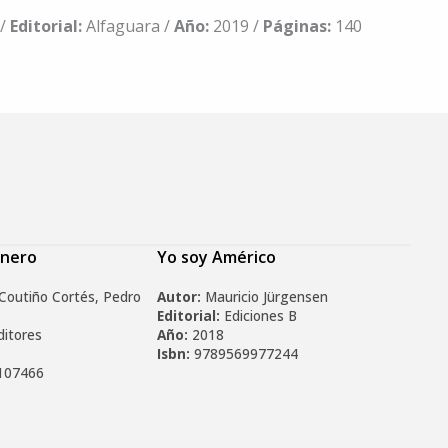
 /
Editorial:
Alfaguara /
Año:
2019 /
Páginas:
140
énero
Yo soy Américo
Coutiño Cortés, Pedro
Autor:
Mauricio Jürgensen
Editorial:
Ediciones B
ditores
Año:
2018
Isbn:
9789569977244
107466