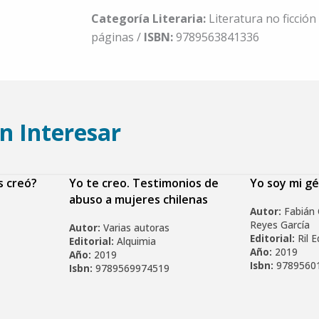
Categoría Literaria:
Literatura no ficción
páginas /
ISBN:
9789563841336
n Interesar
s creó?
Yo te creo. Testimonios de
Yo soy mi g
abuso a mujeres chilenas
Autor:
Fabián 
Reyes García
Autor:
Varias autoras
Editorial:
Ril E
Editorial:
Alquimia
Año:
2019
Año:
2019
Isbn:
9789560
Isbn:
9789569974519