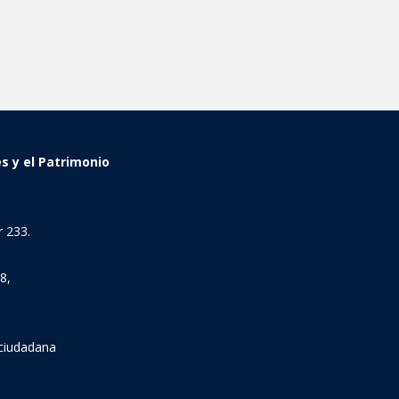
es y el Patrimonio
 233.
8,
 ciudadana