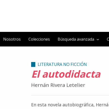
Nosotros
Colecciones
Búsqueda avanzada
C
LITERATURA NO FICCIÓN
El autodidacta
Hernán Rivera Letelier
En esta novela autobiográfica, Hernán