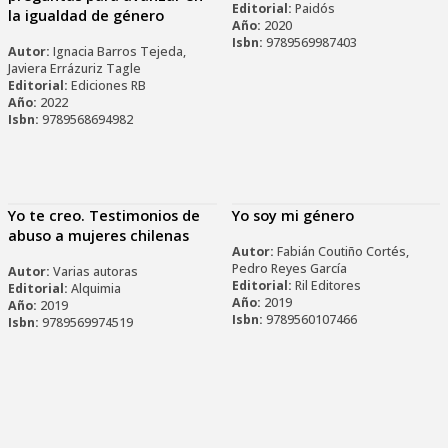
Editorial:
Paidós
la igualdad de género
Año:
2020
Isbn:
9789569987403
Autor:
Ignacia Barros Tejeda,
Javiera Errázuriz Tagle
Editorial:
Ediciones RB
Año:
2022
Isbn:
9789568694982
Yo te creo. Testimonios de
Yo soy mi género
abuso a mujeres chilenas
Autor:
Fabián Coutiño Cortés,
Pedro Reyes García
Autor:
Varias autoras
Editorial:
Ril Editores
Editorial:
Alquimia
Año:
2019
Año:
2019
Isbn:
9789560107466
Isbn:
9789569974519