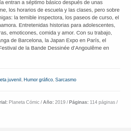
fía entran a séptimo básico después de unas
me, los horarios de escuela y las clases, pero sobre
gas: la temible inspectora, los paseos de curso, el
enamora. Entretenidas historias para adolescentes,
turas, emoticones, comida y amor. Con su trabajo,
anga de Barcelona, la Japan Expo en París, el
 Festival de la Bande Dessinée d’Angoulême en
ieta juvenil
,
Humor gráfico
,
Sarcasmo
ial:
Planeta Cómic /
Año:
2019 /
Páginas:
114 páginas /