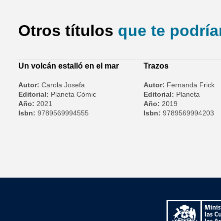
Otros títulos
que te podría
Un volcán estalló en el mar
Trazos
Autor:
Carola Josefa
Autor:
Fernanda Frick
Editorial:
Planeta Cómic
Editorial:
Planeta
Año:
2021
Año:
2019
Isbn:
9789569994555
Isbn:
9789569994203