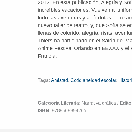
2012. En esta publicación, Alegría y So
increíbles vacaciones. Vuelven al unifor
todo las aventuras y anécdotas entre ami
nuevo taller de teatro, y, que Sofía se 
llenas de colorido, alegría, risas, aven
Thiers ha participado en el Salón del M
Anime Festival Orlando en EE.UU. y el
Francia.
Tags:
Amistad
,
Cotidianeidad escolar
,
Histor
Categoría Literaria:
Narrativa gráfica /
Editor
ISBN:
9789569994265