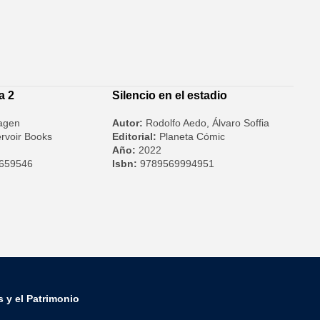
a 2
Silencio en el estadio
agen
Autor:
Rodolfo Aedo, Álvaro Soffia
rvoir Books
Editorial:
Planeta Cómic
Año:
2022
659546
Isbn:
9789569994951
s y el Patrimonio