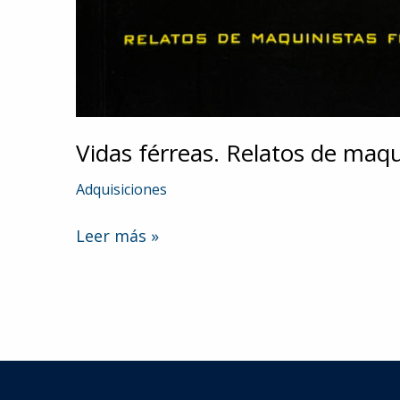
Vidas férreas. Relatos de maqu
Adquisiciones
Vidas
Leer más »
férreas.
Relatos
de
maquinistas
ferroviarios
de
Santiago