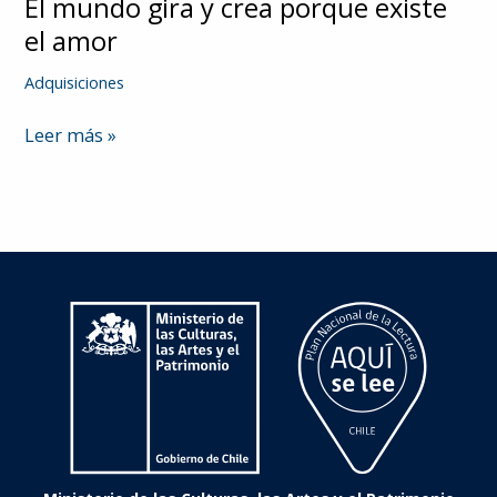
El mundo gira y crea porque existe
el amor
Adquisiciones
El
Leer más »
mundo
gira
y
crea
porque
existe
el
amor