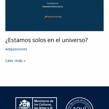
¿Estamos solos en el universo?
Adquisiciones
¿Estamos
Leer más »
solos
en
el
universo?