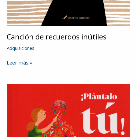
Canción de recuerdos inútiles
Adquisiciones
Canción
Leer más »
de
recuerdos
inútiles