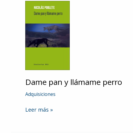
Dame pan y llámame perro
Adquisiciones
Dame
Leer más »
pan
y
llámame