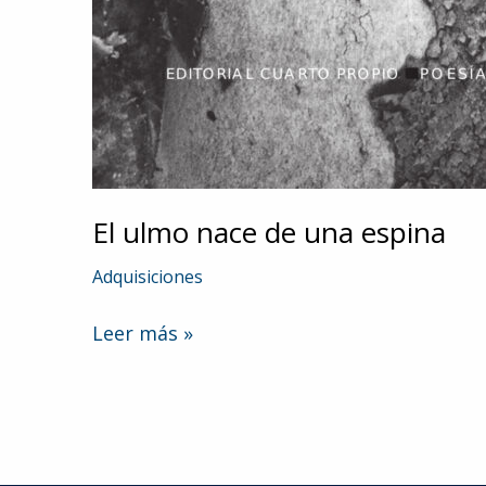
El ulmo nace de una espina
Adquisiciones
El
Leer más »
ulmo
nace
de
una
espina