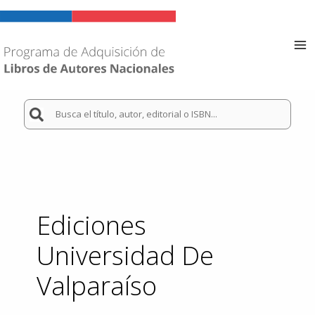
Ir
al
contenido
Ma
Me
Buscar
por:
Ediciones
Universidad De
Valparaíso