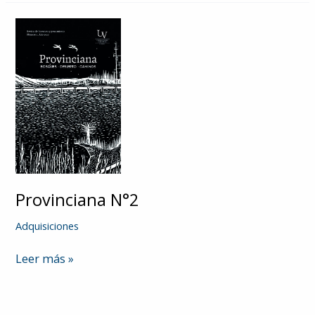
decadencia
o
colapso?
Provinciana N°2
Adquisiciones
Provinciana
Leer más »
N°2