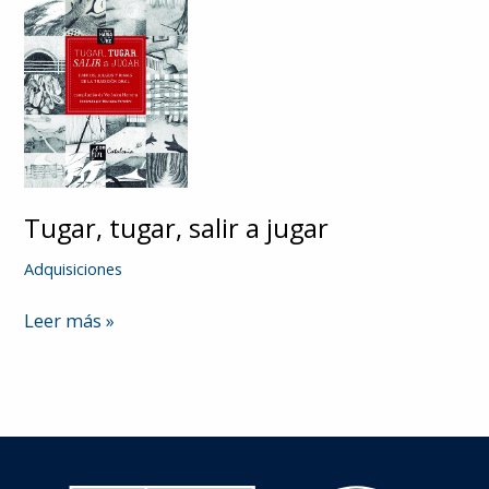
Tugar, tugar, salir a jugar
Adquisiciones
Tugar,
Leer más »
tugar,
salir
a
jugar