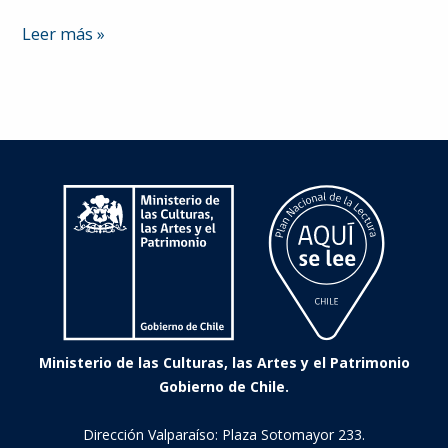
La
Leer más »
noche
de
los
invunches
Ministerio de las Culturas, las Artes y el Patrimonio
Gobierno de Chile.
Dirección Valparaíso: Plaza Sotomayor 233.