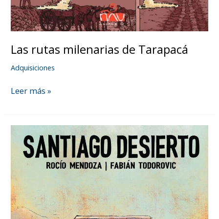
Las rutas milenarias de Tarapacá
Adquisiciones
Las
Leer más »
rutas
milenarias
de
Tarapacá