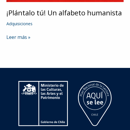
¡Plántalo tú! Un alfabeto humanista
Adquisiciones
¡Plántalo
Leer más »
tú!
Un
alfabeto
humanista