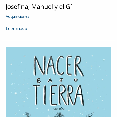
Josefina, Manuel y el Gí
Adquisiciones
Josefina,
Leer más »
Manuel
y
el
Gí