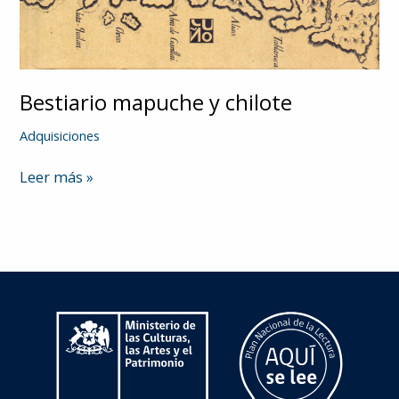
Bestiario mapuche y chilote
Adquisiciones
Bestiario
Leer más »
mapuche
y
chilote