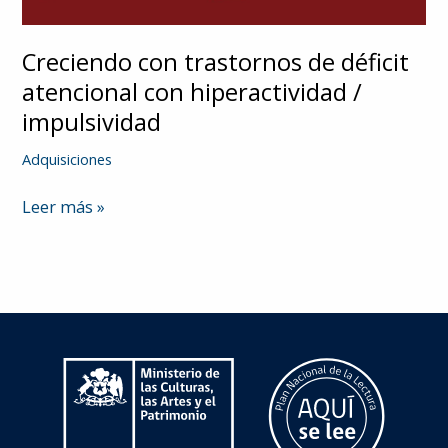
Creciendo con trastornos de déficit
atencional con hiperactividad /
impulsividad
Adquisiciones
Creciendo
Leer más »
con
trastornos
de
déficit
atencional
con
hiperactividad
/
impulsividad