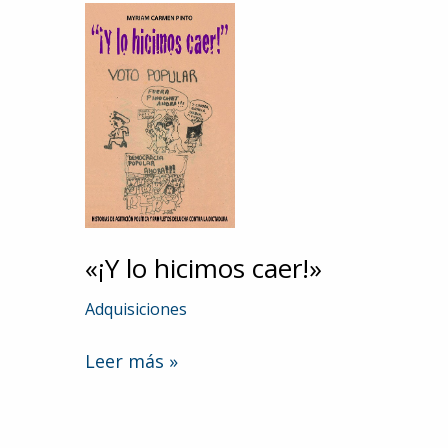
«¡Y lo hicimos caer!»
Adquisiciones
«¡Y
Leer más »
lo
hicimos
caer!»