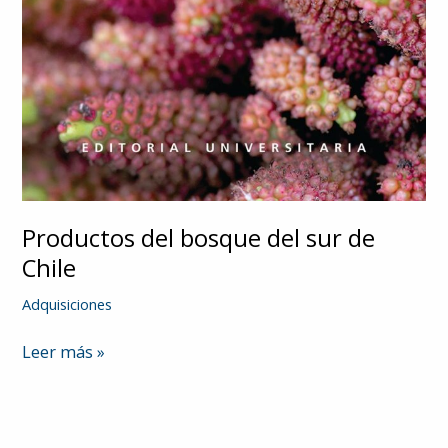
Productos del bosque del sur de
Chile
Adquisiciones
Productos
Leer más »
del
bosque
del
sur