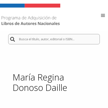
Ir
al
contenido
Ma
Me
Buscar
por:
María Regina
Donoso Daille