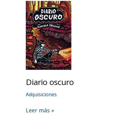
Diario oscuro
Adquisiciones
Diario
Leer más »
oscuro