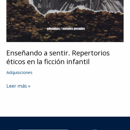
Enseñando a sentir. Repertorios
éticos en la ficción infantil
Adquisiciones
Enseñando
Leer más »
a
sentir.
Repertorios
éticos
en
la