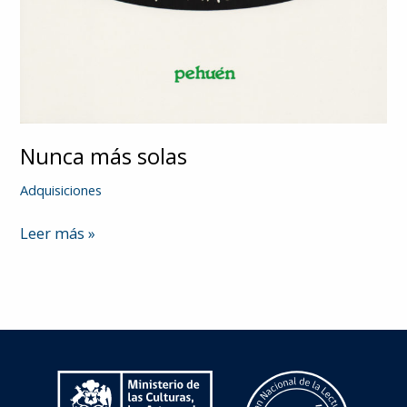
Nunca más solas
Adquisiciones
Nunca
Leer más »
más
solas